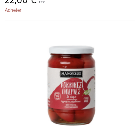
22,00
€
TTC
Acheter