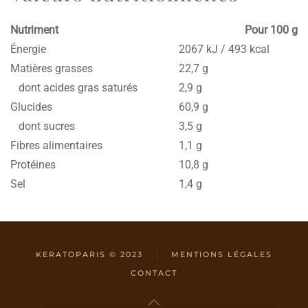
Nutriment
Pour 100 g
Énergie
2067 kJ / 493 kcal
Matières grasses
22,7 g
dont acides gras saturés
2,9 g
Glucides
60,9 g
dont sucres
3,5 g
Fibres alimentaires
1,1 g
Protéines
10,8 g
Sel
1,4 g
KERATOPARIS © 2023
MENTIONS LÉGALES
CONTACT