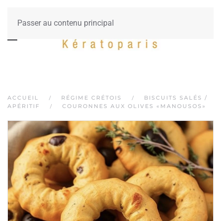
Passer au contenu principal
ACCUEIL
RÉGIME CRÉTOIS
BISCUITS SALÉS /
APÉRITIF
COURONNES AUX OLIVES «MANOUSOS»