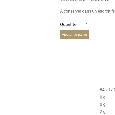
À conserver dans un endroit frai
Ajouter au panier
84 kJ / 
0 g
0 g
2 g