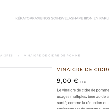
KÉRATOPRAXIE
NOS SOINS
VELASHAPE III
ON EN PARL
NAIGRES
VINAIGRE DE CIDRE DE POMME
VINAIGRE DE CID
9,00
€
TTC
Le vinaigre de cidre de pomme 
usages multiples, bien au-delà 
santé, comme la réduction du gl