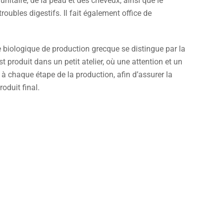
itaire, de la peau et des cheveux, ainsi que le
roubles digestifs. Il fait également office de
 biologique de production grecque se distingue par la
est produit dans un petit atelier, où une attention et un
 à chaque étape de la production, afin d’assurer la
oduit final.