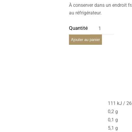
À conserver dans un endroit fra
au réfrigérateur.
Ajouter au panier
111 kJ / 26
0,2 g
0,1 g
5,1 g