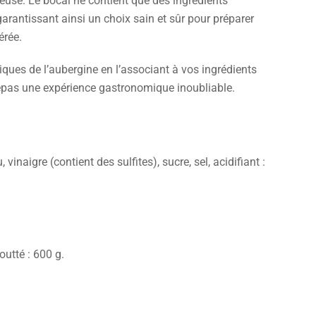
euse. Le bocal ne contient que des ingrédients
garantissant ainsi un choix sain et sûr pour préparer
érée.
iques de l’aubergine en l’associant à vos ingrédients
repas une expérience gastronomique inoubliable.
inaigre (contient des sulfites), sucre, sel, acidifiant :
outté : 600 g.