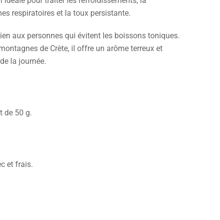
idéale pour traiter les refroidissements, la
s respiratoires et la toux persistante.
 bien aux personnes qui évitent les boissons toniques.
ontagnes de Crète, il offre un arôme terreux et
de la journée.
 de 50 g.
 et frais.