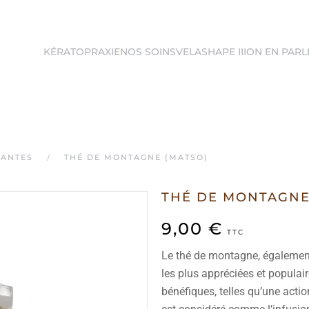
KÉRATOPRAXIE
NOS SOINS
VELASHAPE III
ON EN PARL
LANTES
THÉ DE MONTAGNE (MATSO)
THÉ DE MONTAGNE
9,00
€
TTC
Le thé de montagne, également
les plus appréciées et populai
bénéfiques, telles qu’une actio