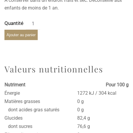
À conserver dans un endroit frais et sec. Déconseillé aux
enfants de moins de 1 an.
Ajouter au panier
Valeurs nutritionnelles
Nutriment
Pour 100 g
Énergie
1272 kJ / 304 kcal
Matières grasses
0 g
dont acides gras saturés
0 g
Glucides
82,4 g
dont sucres
76,6 g