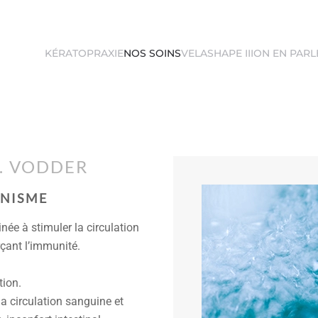
KÉRATOPRAXIE
NOS SOINS
VELASHAPE III
ON EN PARL
. VODDER
ANISME
ée à stimuler la circulation
rçant l’immunité.
tion.
 la circulation sanguine et