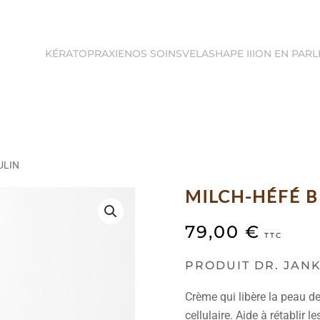
KÉRATOPRAXIE
NOS SOINS
VELASHAPE III
ON EN PARL
ULIN
MILCH-HÉFÉ B
79,00
€
TTC
PRODUIT DR. JAN
Crème qui libère la peau de
cellulaire. Aide à rétablir 